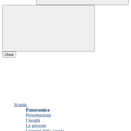
close
Scuola
Panoramica
Presentazione
I luoghi
Le persone
I numeri della scuola