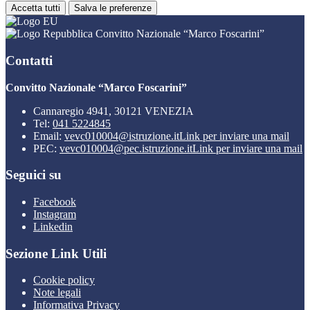
Accetta tutti
Salva le preferenze
Convitto Nazionale “Marco Foscarini”
Contatti
Convitto Nazionale “Marco Foscarini”
Cannaregio 4941, 30121 VENEZIA
Tel:
041 5224845
Email:
vevc010004@istruzione.it
Link per inviare una mail
PEC:
vevc010004@pec.istruzione.it
Link per inviare una mail
Seguici su
Facebook
Instagram
Linkedin
Sezione Link Utili
Cookie policy
Note legali
Informativa Privacy