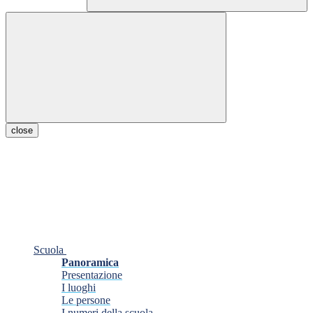
close
Scuola
Panoramica
Presentazione
I luoghi
Le persone
I numeri della scuola