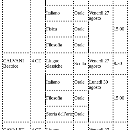
Italiano
Orale
Venerdì 27
agosto
Fisica
Orale
15.00
Filosofia
Orale
CALVANI
4 CE
Lingue
Venerdì 27
Scritta
8.30
Beatrice
classiche
agosto
Italiano
Orale
Lunedì 30
agosto
Filosofia
Orale
15.00
Storia dell’arte
Orale
CAVALET
4 CE
Lingue
Venerdì 27