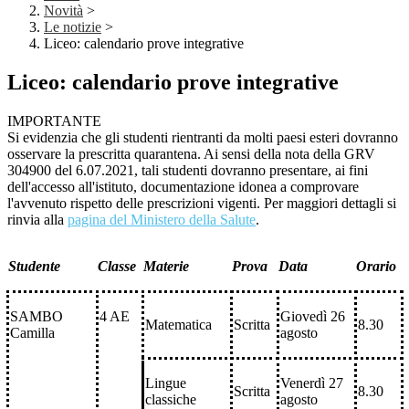
Novità
>
Le notizie
>
Liceo: calendario prove integrative
Liceo: calendario prove integrative
IMPORTANTE
Si evidenzia che gli studenti rientranti da molti paesi esteri dovranno
osservare la prescritta quarantena. Ai sensi della nota della GRV
304900 del 6.07.2021, tali studenti dovranno presentare, ai fini
dell'accesso all'istituto, documentazione idonea a comprovare
l'avvenuto rispetto delle prescrizioni vigenti. Per maggiori dettagli si
rinvia alla
pagina del Ministero della Salute
.
Studente
Classe
Materie
Prova
Data
Orario
SAMBO
4 AE
Giovedì 26
Matematica
Scritta
8.30
Camilla
agosto
Lingue
Venerdì 27
Scritta
8.30
classiche
agosto