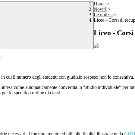
Home
>
Novità
>
Le notizie
>
Liceo - Corsi di recu
Liceo - Corsi
i.
ne in cui il numero degli studenti con giudizio sospeso non lo consentiva.
intesa come automaticamente convertita in "studio individuale" per tutti 
 per lo specifico ordine di classi.
kie necessari al funzionamento ed utili alle finalità illustrate nella
COO