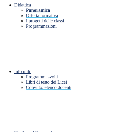
Didattica
Panoramica
Offerta formativa
I progetti delle classi
Programmazioni
Info utili
Programmi svolti
Libri di testo dei Licei
Convitto: elenco docenti