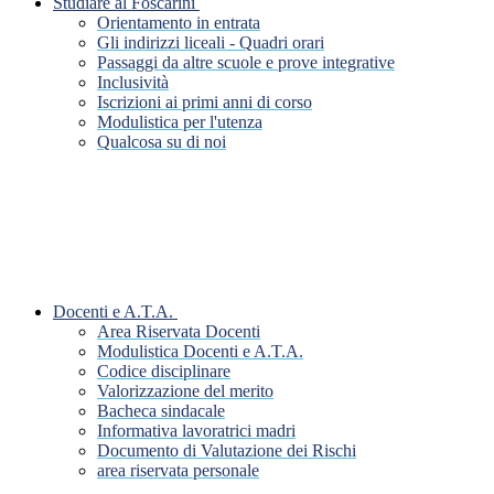
Studiare al Foscarini
Orientamento in entrata
Gli indirizzi liceali - Quadri orari
Passaggi da altre scuole e prove integrative
Inclusività
Iscrizioni ai primi anni di corso
Modulistica per l'utenza
Qualcosa su di noi
Docenti e A.T.A.
Area Riservata Docenti
Modulistica Docenti e A.T.A.
Codice disciplinare
Valorizzazione del merito
Bacheca sindacale
Informativa lavoratrici madri
Documento di Valutazione dei Rischi
area riservata personale