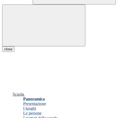
close
Scuola
Panoramica
Presentazione
I luoghi
Le persone
I numeri della scuola