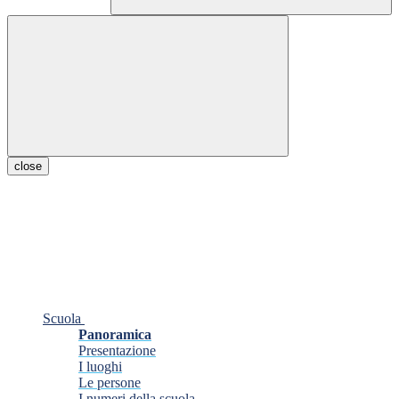
close
Scuola
Panoramica
Presentazione
I luoghi
Le persone
I numeri della scuola