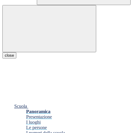
close
Scuola
Panoramica
Presentazione
I luoghi
Le persone
I numeri della scuola