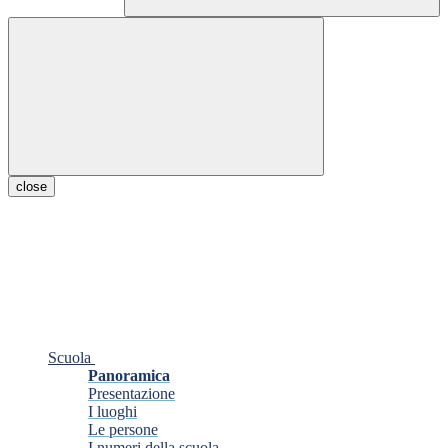
close
Scuola
Panoramica
Presentazione
I luoghi
Le persone
I numeri della scuola