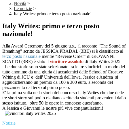
Novità
>
Le notizie
>
Italy Writes: primo e terzo posto nazionale!
Italy Writes: primo e terzo posto
nazionale!
Alla Award Ceremony del 5 giugno u.s., il racconto "The Sound of
Breathing" scritto da JESSICA PRADAL (3BE) si è classificato al
terzo posto nazionale
mentre "Reverse Order" di GIOVANNI
SCATTO (3BE) è stato il
vincitore assoluto
di Italy Writes 2025.
Le due storie sono state selezionate tra le tre vincitrici in modo del
tutto anonimo da una giuria di accademici delle School of Creative
Writing di JCU e dell' Università dell'Iowa. Jessica e Andrea si
aggiudicheranno un premio da 100 a 300 euro, a seconda del
piazzamento dal terzo al primo posto.
E' la prima volta nella storia del concorso Italy Writes che due delle
tre short story sul podio risultano scritte da studenti provenienti dallo
stesso istituto, oltre 50 le opere in concorso quest'anno.
A Jessica e Giovanni le nostre più vive congratulazioni!
Notizie