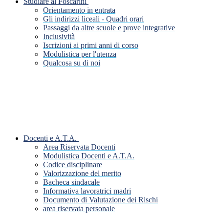
Studiare al Foscarini
Orientamento in entrata
Gli indirizzi liceali - Quadri orari
Passaggi da altre scuole e prove integrative
Inclusività
Iscrizioni ai primi anni di corso
Modulistica per l'utenza
Qualcosa su di noi
Docenti e A.T.A.
Area Riservata Docenti
Modulistica Docenti e A.T.A.
Codice disciplinare
Valorizzazione del merito
Bacheca sindacale
Informativa lavoratrici madri
Documento di Valutazione dei Rischi
area riservata personale