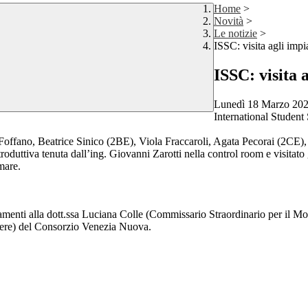
Home
>
Novità
>
Le notizie
>
ISSC: visita agli im
ISSC: visita
Lunedì 18 Marzo 2024 
International Student 
Foffano, Beatrice Sinico (2BE), Viola Fraccaroli, Agata Pecorai (2CE)
uttiva tenuta dall’ing. Giovanni Zarotti nella control room e visitato g
 mare.
iamenti alla dott.ssa Luciana Colle (Commissario Straordinario per il Mos
iere) del Consorzio Venezia Nuova.