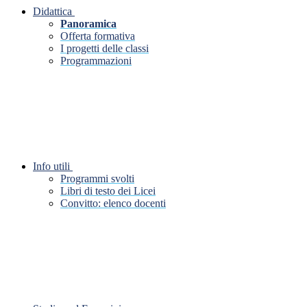
Didattica
Panoramica
Offerta formativa
I progetti delle classi
Programmazioni
Info utili
Programmi svolti
Libri di testo dei Licei
Convitto: elenco docenti