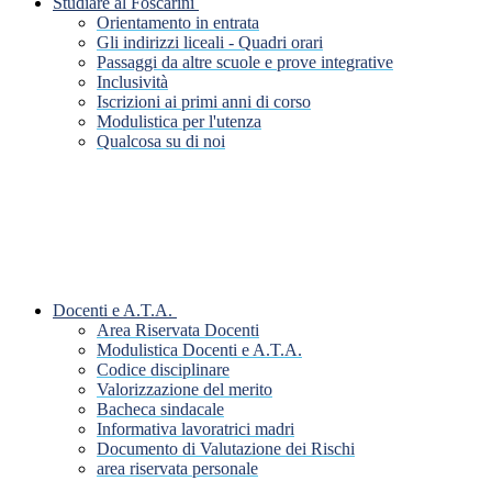
Studiare al Foscarini
Orientamento in entrata
Gli indirizzi liceali - Quadri orari
Passaggi da altre scuole e prove integrative
Inclusività
Iscrizioni ai primi anni di corso
Modulistica per l'utenza
Qualcosa su di noi
Docenti e A.T.A.
Area Riservata Docenti
Modulistica Docenti e A.T.A.
Codice disciplinare
Valorizzazione del merito
Bacheca sindacale
Informativa lavoratrici madri
Documento di Valutazione dei Rischi
area riservata personale