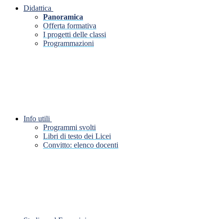
Didattica
Panoramica
Offerta formativa
I progetti delle classi
Programmazioni
Info utili
Programmi svolti
Libri di testo dei Licei
Convitto: elenco docenti