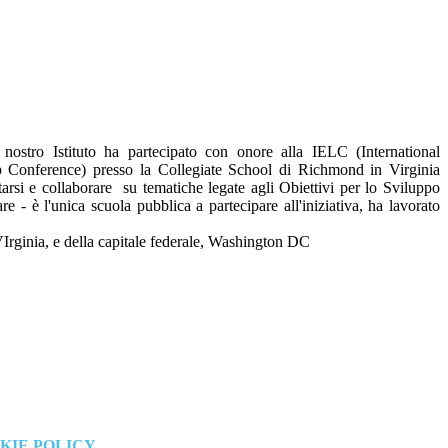
nostro Istituto ha partecipato con onore alla IELC (International
 Conference) presso la Collegiate School di Richmond in Virginia
ntarsi e collaborare
su tematiche legate agli Obiettivi per lo Sviluppo
e - è l'unica scuola pubblica a partecipare all'iniziativa, ha lavorato
 VIrginia, e della capitale federale, Washington DC
KIE POLICY
.