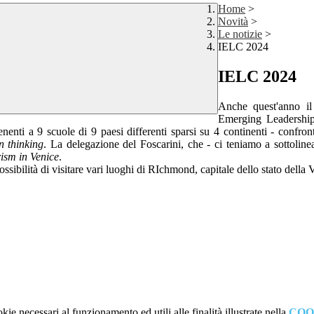
Home
>
Novità
>
Le notizie
>
IELC 2024
IELC 2024
Anche quest'anno il 
Emerging Leadership
nenti a 9 scuole di 9 paesi differenti sparsi su 4 continenti - confro
n thinking
. La delegazione del Foscarini, che - ci teniamo a sottolinear
ism in Venice
.
ossibilità di visitare vari luoghi di RIchmond, capitale dello stato della
kie necessari al funzionamento ed utili alle finalità illustrate nella
COO