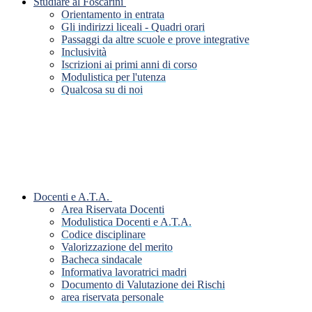
Studiare al Foscarini
Orientamento in entrata
Gli indirizzi liceali - Quadri orari
Passaggi da altre scuole e prove integrative
Inclusività
Iscrizioni ai primi anni di corso
Modulistica per l'utenza
Qualcosa su di noi
Docenti e A.T.A.
Area Riservata Docenti
Modulistica Docenti e A.T.A.
Codice disciplinare
Valorizzazione del merito
Bacheca sindacale
Informativa lavoratrici madri
Documento di Valutazione dei Rischi
area riservata personale