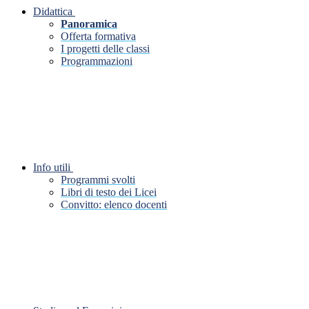
Didattica
Panoramica
Offerta formativa
I progetti delle classi
Programmazioni
Info utili
Programmi svolti
Libri di testo dei Licei
Convitto: elenco docenti