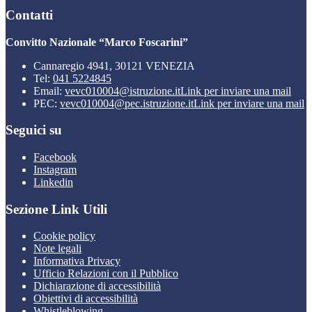
Contatti
Convitto Nazionale “Marco Foscarini”
Cannaregio 4941, 30121 VENEZIA
Tel:
041 5224845
Email:
vevc010004@istruzione.it
Link per inviare una mail
PEC:
vevc010004@pec.istruzione.it
Link per inviare una mail
Seguici su
Facebook
Instagram
Linkedin
Sezione Link Utili
Cookie policy
Note legali
Informativa Privacy
Ufficio Relazioni con il Pubblico
Dichiarazione di accessibilità
Obiettivi di accessibilità
Whistleblowing