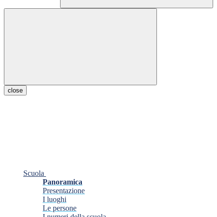
close
Scuola
Panoramica
Presentazione
I luoghi
Le persone
I numeri della scuola