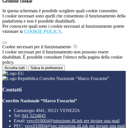
Gestione cookie
In questa schermata è possibile scegliere quali cookie consentire.
I cookie necessari sono quelli che consentono il funzionamento della
piattaforma e non è possibile disabilitarli.
Per conoscere quali sono i cookie necessari al funzionamento potete
visionare la
COOKIE POLICY
.
Cookie necessari per il funzionamento
I cookie necessari per il funzionamento non possono essere
disabilitati. È possibile consultare l'elenco nella pagina della cookie
policy.
Accetta tutti
Salva le preferenze
Convitto Nazionale “Marco Foscarini”
Contatti
Convitto Nazionale “Marco Foscarini”
Cannaregio 4941, 30121 VENEZIA
Tel:
041 5224845
Email:
vevc010004@istruzione.it
Link per inviare una mail
PEC:
vevc010004@pec.istruzione.it
Link per inviare una mail