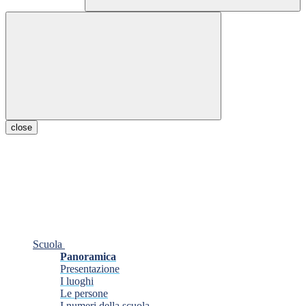
close
Scuola
Panoramica
Presentazione
I luoghi
Le persone
I numeri della scuola