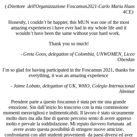
(-
Direttore dell'Organizzazione Foscamun2021-Carlo Maria Haas
4CE)
Honestly, i couldn’t be happier, this MUN was one of the most
amazing experiences i have ever had in my whole life and it
wouldn’t have been the same without your hard work.
Thank you so much!
- Greta Goos, delegation of Colombia, UNWOMEN, Liceo
Oberdan
I’m so glad for having participated in the Foscamun 2021, thanks for
everything, it was an amazing experience
- Jaime Lobato, delegation of UK, WHO, Colegio Internacional
Almina
r
Prendere parte a questo foscamun è stata per me una grande
emozione. Sin dall’inizio ho trascorso con la mia commissione
momenti meravigliosi e indimenticabili. Il lavoro è stato sicuramente
molto duro ma alla fine di questo percorso sento di avere appreso
molto e prevale la soddisfazione. Mi reputo davvero fortunata ad
avere avuto questa possibilità di stringere nuove amicizie,
confrontarmi con altri studenti provenienti da paesi diversi ed aver