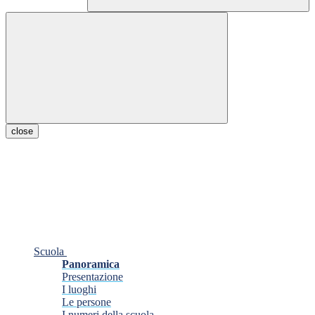
close
Scuola
Panoramica
Presentazione
I luoghi
Le persone
I numeri della scuola