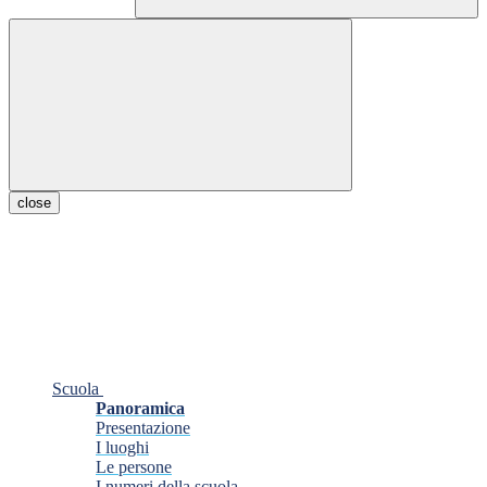
close
Scuola
Panoramica
Presentazione
I luoghi
Le persone
I numeri della scuola