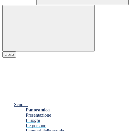
close
Scuola
Panoramica
Presentazione
I luoghi
Le persone
I numeri della scuola