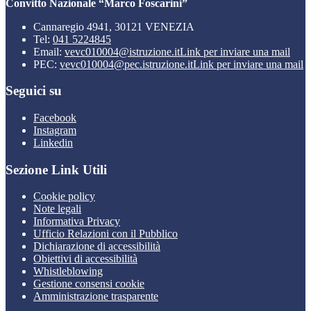
Convitto Nazionale “Marco Foscarini”
Cannaregio 4941, 30121 VENEZIA
Tel:
041 5224845
Email:
vevc010004@istruzione.it
Link per inviare una mail
PEC:
vevc010004@pec.istruzione.it
Link per inviare una mail
Seguici su
Facebook
Instagram
Linkedin
Sezione Link Utili
Cookie policy
Note legali
Informativa Privacy
Ufficio Relazioni con il Pubblico
Dichiarazione di accessibilità
Obiettivi di accessibilità
Whistleblowing
Gestione consensi cookie
Amministrazione trasparente