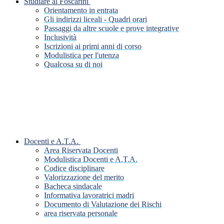
Studiare al Foscarini
Orientamento in entrata
Gli indirizzi liceali - Quadri orari
Passaggi da altre scuole e prove integrative
Inclusività
Iscrizioni ai primi anni di corso
Modulistica per l'utenza
Qualcosa su di noi
Docenti e A.T.A.
Area Riservata Docenti
Modulistica Docenti e A.T.A.
Codice disciplinare
Valorizzazione del merito
Bacheca sindacale
Informativa lavoratrici madri
Documento di Valutazione dei Rischi
area riservata personale