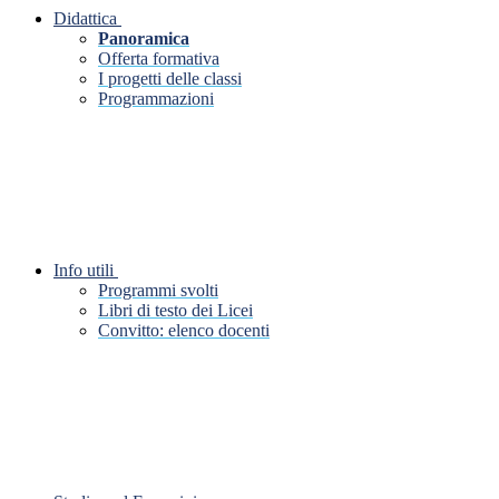
Didattica
Panoramica
Offerta formativa
I progetti delle classi
Programmazioni
Info utili
Programmi svolti
Libri di testo dei Licei
Convitto: elenco docenti