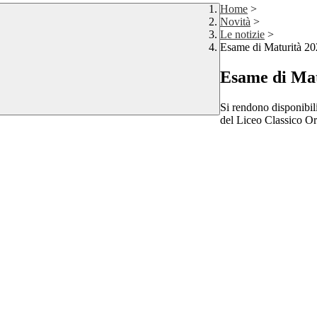
Home
>
Novità
>
Le notizie
>
Esame di Maturità 20
Esame di Mat
Si rendono disponibili
del
Liceo Classico O