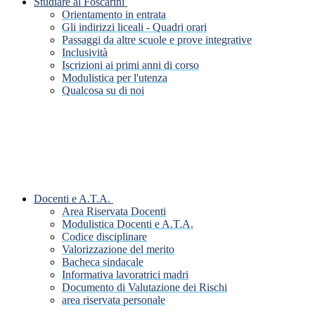
Studiare al Foscarini
Orientamento in entrata
Gli indirizzi liceali - Quadri orari
Passaggi da altre scuole e prove integrative
Inclusività
Iscrizioni ai primi anni di corso
Modulistica per l'utenza
Qualcosa su di noi
Docenti e A.T.A.
Area Riservata Docenti
Modulistica Docenti e A.T.A.
Codice disciplinare
Valorizzazione del merito
Bacheca sindacale
Informativa lavoratrici madri
Documento di Valutazione dei Rischi
area riservata personale