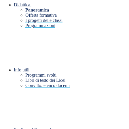
Didattica
Panoramica
Offerta formativa
I progetti delle classi
Programmazioni
Info utili
Programmi svolti
Libri di testo dei Licei
Convitto: elenco docenti