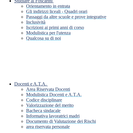
Studiare al Foscarini
Orientamento in entrata
Gli indirizzi liceali - Quadri orari
Passaggi da altre scuole e prove integrative
Inclusività
Iscrizioni ai primi anni di corso
Modulistica per l'utenza
Qualcosa su di noi
Docenti e A.T.A.
Area Riservata Docenti
Modulistica Docenti e A.T.A.
Codice disciplinare
Valorizzazione del merito
Bacheca sindacale
Informativa lavoratrici madri
Documento di Valutazione dei Rischi
area riservata personale