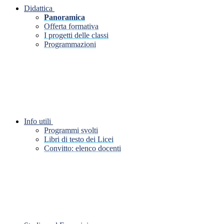
Didattica
Panoramica
Offerta formativa
I progetti delle classi
Programmazioni
Info utili
Programmi svolti
Libri di testo dei Licei
Convitto: elenco docenti