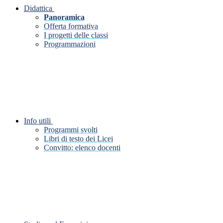
Didattica
Panoramica
Offerta formativa
I progetti delle classi
Programmazioni
Info utili
Programmi svolti
Libri di testo dei Licei
Convitto: elenco docenti