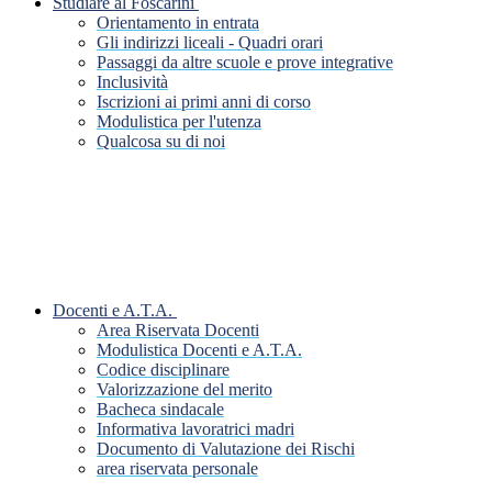
Studiare al Foscarini
Orientamento in entrata
Gli indirizzi liceali - Quadri orari
Passaggi da altre scuole e prove integrative
Inclusività
Iscrizioni ai primi anni di corso
Modulistica per l'utenza
Qualcosa su di noi
Docenti e A.T.A.
Area Riservata Docenti
Modulistica Docenti e A.T.A.
Codice disciplinare
Valorizzazione del merito
Bacheca sindacale
Informativa lavoratrici madri
Documento di Valutazione dei Rischi
area riservata personale