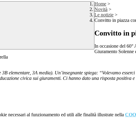
Home
>
Novità
>
Le notizie
>
Convitto in piazza co
Convitto in p
In occasione del 60° 
Giuramento Solenne de
rella
e 3B elementare, 3A media). Un’insegnante spiega: “Volevamo esserci n
ducazione civica sui giuramenti. Ci hanno dato una risposta positiva e u
kie necessari al funzionamento ed utili alle finalità illustrate nella
COO