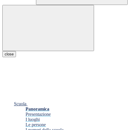
close
Scuola
Panoramica
Presentazione
I luoghi
Le persone
I numeri della scuola