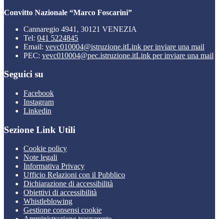
Convitto Nazionale “Marco Foscarini”
Cannaregio 4941, 30121 VENEZIA
Tel:
041 5224845
Email:
vevc010004@istruzione.it
Link per inviare una mail
PEC:
vevc010004@pec.istruzione.it
Link per inviare una mail
Seguici su
Facebook
Instagram
Linkedin
Sezione Link Utili
Cookie policy
Note legali
Informativa Privacy
Ufficio Relazioni con il Pubblico
Dichiarazione di accessibilità
Obiettivi di accessibilità
Whistleblowing
Gestione consensi cookie
Amministrazione trasparente