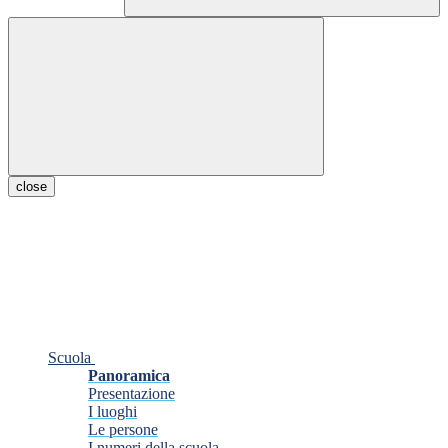
close
Scuola
Panoramica
Presentazione
I luoghi
Le persone
I numeri della scuola