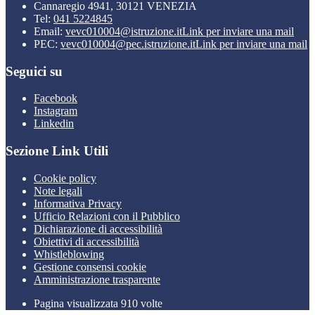
Cannaregio 4941, 30121 VENEZIA
Tel:
041 5224845
Email:
vevc010004@istruzione.it
Link per inviare una mail
PEC:
vevc010004@pec.istruzione.it
Link per inviare una mail
Seguici su
Facebook
Instagram
Linkedin
Sezione Link Utili
Cookie policy
Note legali
Informativa Privacy
Ufficio Relazioni con il Pubblico
Dichiarazione di accessibilità
Obiettivi di accessibilità
Whistleblowing
Gestione consensi cookie
Amministrazione trasparente
Pagina visualizzata
910
volte