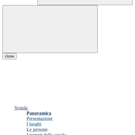
close
Scuola
Panoramica
Presentazione
I luoghi
Le persone
I numeri della scuola