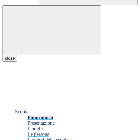
close
Scuola
Panoramica
Presentazione
I luoghi
Le persone
I numeri della scuola