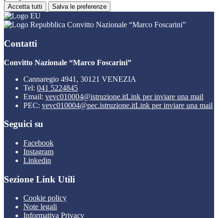
Accetta tutti
Salva le preferenze
Convitto Nazionale “Marco Foscarini”
Contatti
Convitto Nazionale “Marco Foscarini”
Cannaregio 4941, 30121 VENEZIA
Tel:
041 5224845
Email:
vevc010004@istruzione.it
Link per inviare una mail
PEC:
vevc010004@pec.istruzione.it
Link per inviare una mail
Seguici su
Facebook
Instagram
Linkedin
Sezione Link Utili
Cookie policy
Note legali
Informativa Privacy