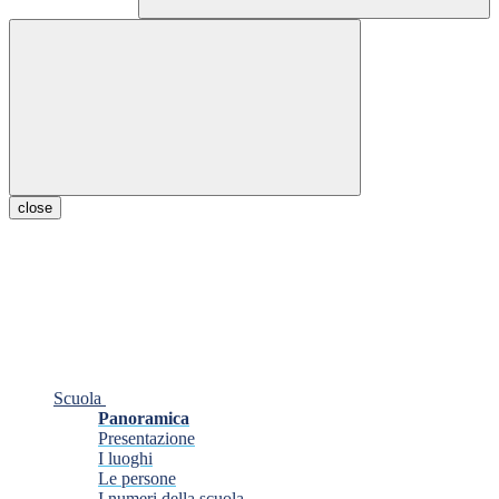
close
Scuola
Panoramica
Presentazione
I luoghi
Le persone
I numeri della scuola