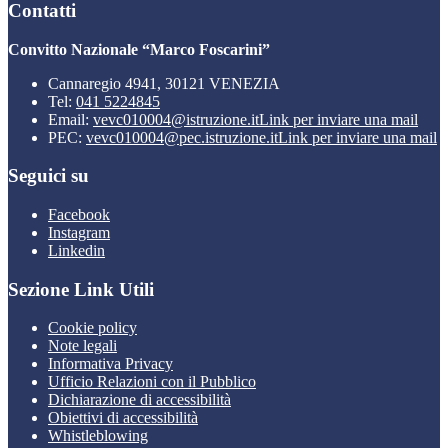
Contatti
Convitto Nazionale “Marco Foscarini”
Cannaregio 4941, 30121 VENEZIA
Tel:
041 5224845
Email:
vevc010004@istruzione.it
Link per inviare una mail
PEC:
vevc010004@pec.istruzione.it
Link per inviare una mail
Seguici su
Facebook
Instagram
Linkedin
Sezione Link Utili
Cookie policy
Note legali
Informativa Privacy
Ufficio Relazioni con il Pubblico
Dichiarazione di accessibilità
Obiettivi di accessibilità
Whistleblowing