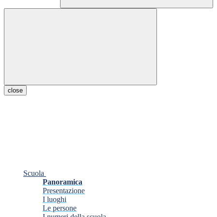
close
Scuola
Panoramica
Presentazione
I luoghi
Le persone
I numeri della scuola