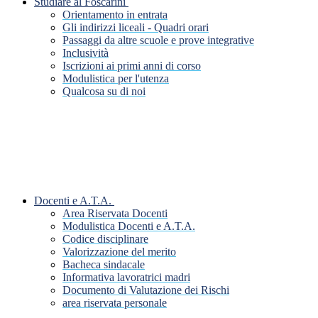
Studiare al Foscarini
Orientamento in entrata
Gli indirizzi liceali - Quadri orari
Passaggi da altre scuole e prove integrative
Inclusività
Iscrizioni ai primi anni di corso
Modulistica per l'utenza
Qualcosa su di noi
Docenti e A.T.A.
Area Riservata Docenti
Modulistica Docenti e A.T.A.
Codice disciplinare
Valorizzazione del merito
Bacheca sindacale
Informativa lavoratrici madri
Documento di Valutazione dei Rischi
area riservata personale