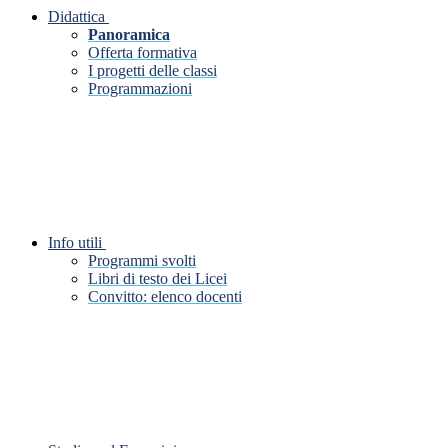
Didattica
Panoramica
Offerta formativa
I progetti delle classi
Programmazioni
Info utili
Programmi svolti
Libri di testo dei Licei
Convitto: elenco docenti