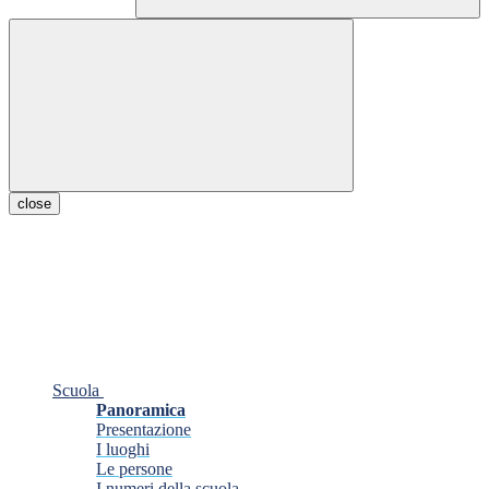
close
Scuola
Panoramica
Presentazione
I luoghi
Le persone
I numeri della scuola