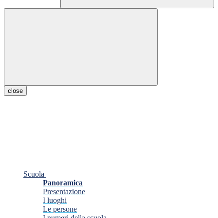
close
Scuola
Panoramica
Presentazione
I luoghi
Le persone
I numeri della scuola