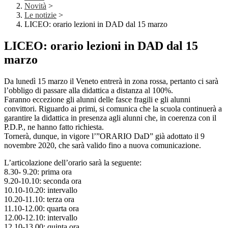
Novità
>
Le notizie
>
LICEO: orario lezioni in DAD dal 15 marzo
LICEO: orario lezioni in DAD dal 15
marzo
Da lunedì 15 marzo il Veneto entrerà in zona rossa, pertanto ci sarà
l’obbligo di passare alla didattica a distanza al 100%.
Faranno eccezione gli alunni delle fasce fragili e gli alunni
convittori. Riguardo ai primi, si comunica che la scuola continuerà a
garantire la didattica in presenza agli alunni che, in coerenza con il
P.D.P., ne hanno fatto richiesta.
Tornerà, dunque, in vigore l’”ORARIO DaD” già adottato il 9
novembre 2020, che sarà valido fino a nuova comunicazione.
L’articolazione dell’orario sarà la seguente:
8.30- 9.20: prima ora
9.20-10.10: seconda ora
10.10-10.20: intervallo
10.20-11.10: terza ora
11.10-12.00: quarta ora
12.00-12.10: intervallo
12.10-13.00: quinta ora