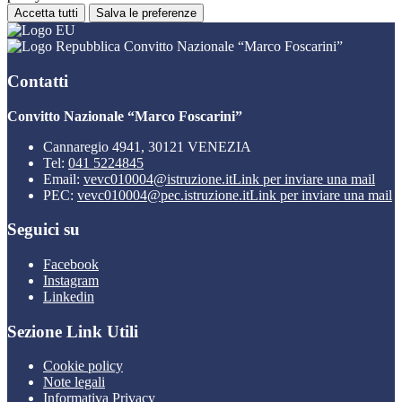
Accetta tutti
Salva le preferenze
Convitto Nazionale “Marco Foscarini”
Contatti
Convitto Nazionale “Marco Foscarini”
Cannaregio 4941, 30121 VENEZIA
Tel:
041 5224845
Email:
vevc010004@istruzione.it
Link per inviare una mail
PEC:
vevc010004@pec.istruzione.it
Link per inviare una mail
Seguici su
Facebook
Instagram
Linkedin
Sezione Link Utili
Cookie policy
Note legali
Informativa Privacy