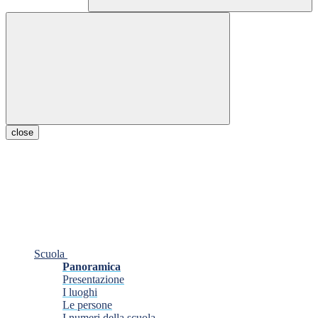
close
Scuola
Panoramica
Presentazione
I luoghi
Le persone
I numeri della scuola