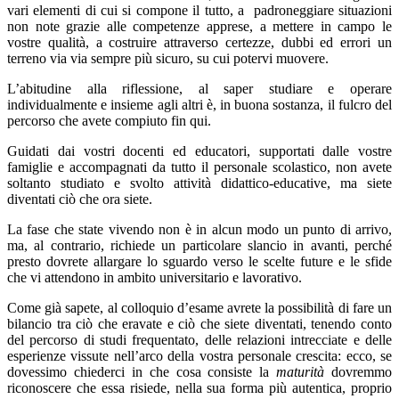
vari elementi di cui si compone il tutto, a padroneggiare situazioni
non note grazie alle competenze apprese, a mettere in campo le
vostre qualità, a costruire attraverso certezze, dubbi ed errori un
terreno via via sempre più sicuro, su cui potervi muovere.
L’abitudine alla riflessione, al saper studiare e operare
individualmente e insieme agli altri è, in buona sostanza, il fulcro del
percorso che avete compiuto fin qui.
Guidati dai vostri docenti ed educatori, supportati dalle vostre
famiglie e accompagnati da tutto il personale scolastico, non avete
soltanto studiato e svolto attività didattico-educative, ma siete
diventati ciò che ora siete.
La fase che state vivendo non è in alcun modo un punto di arrivo,
ma, al contrario, richiede un particolare slancio in avanti, perché
presto dovrete allargare lo sguardo verso le scelte future e le sfide
che vi attendono in ambito universitario e lavorativo.
Come già sapete, al colloquio d’esame avrete la possibilità di fare un
bilancio tra ciò che eravate e ciò che siete diventati, tenendo conto
del percorso di studi frequentato, delle relazioni intrecciate e delle
esperienze vissute nell’arco della vostra personale crescita: ecco, se
dovessimo chiederci in che cosa consiste la
maturità
dovremmo
riconoscere che essa risiede, nella sua forma più autentica, proprio