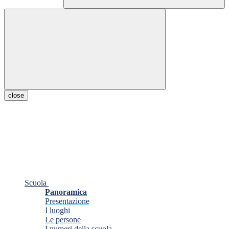
close
Scuola
Panoramica
Presentazione
I luoghi
Le persone
I numeri della scuola