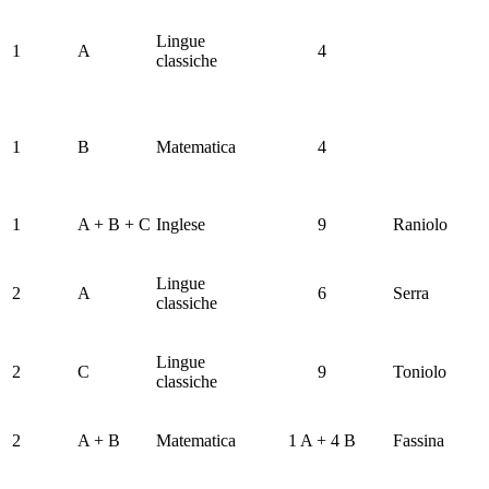
Lingue
1
A
4
classiche
1
B
Matematica
4
1
A + B + C
Inglese
9
Raniolo
Lingue
2
A
6
Serra
classiche
Lingue
2
C
9
Toniolo
classiche
2
A + B
Matematica
1 A + 4 B
Fassina