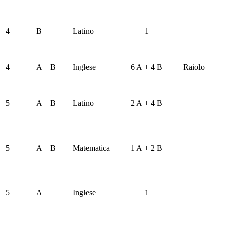
4
B
Latino
1
4
A + B
Inglese
6 A + 4 B
Raiolo
5
A + B
Latino
2 A + 4 B
5
A + B
Matematica
1 A + 2 B
5
A
Inglese
1