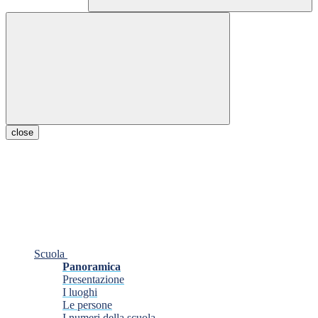
close
Scuola
Panoramica
Presentazione
I luoghi
Le persone
I numeri della scuola