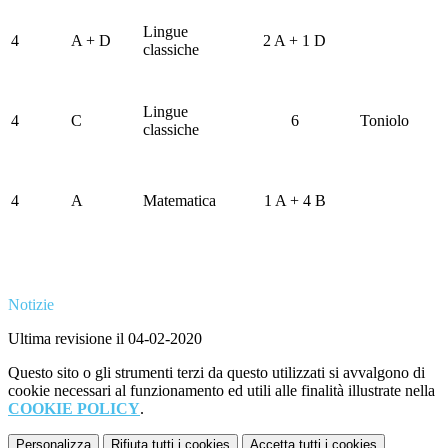
Lingue
4
A + D
2 A + 1 D
classiche
Lingue
4
C
6
Toniolo
classiche
4
A
Matematica
1 A + 4 B
Notizie
Ultima revisione il 04-02-2020
Questo sito o gli strumenti terzi da questo utilizzati si avvalgono di
cookie necessari al funzionamento ed utili alle finalità illustrate nella
COOKIE POLICY
.
Personalizza
Rifiuta tutti
i cookies
Accetta tutti
i cookies