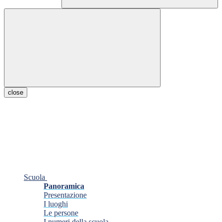
close
Scuola
Panoramica
Presentazione
I luoghi
Le persone
I numeri della scuola