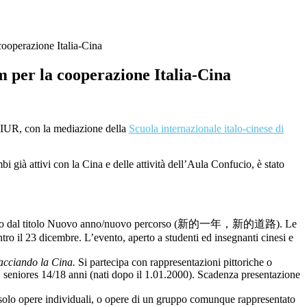
operazione Italia-Cina
er la cooperazione Italia-Cina
l MIUR, con la mediazione della
Scuola internazionale italo-cinese di
bi già attivi con la Cina e delle attività dell’Aula Confucio, è stato
olo/evento dal titolo Nuovo anno/nuovo percorso (新的一年，新的道路). Le
tro il 23 dicembre. L’evento, aperto a studenti ed insegnanti cinesi e
acciando la Cina.
Si partecipa con rappresentazioni pittoriche o
i, seniores 14/18 anni (nati dopo il 1.01.2000). Scadenza presentazione
 (solo opere individuali, o opere di un gruppo comunque rappresentato