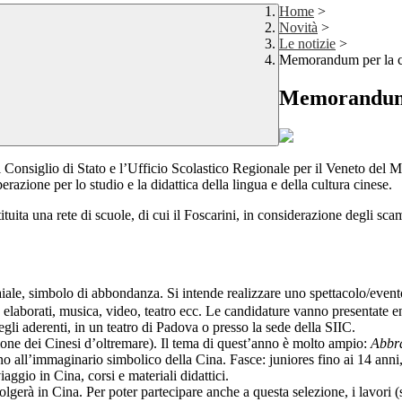
Home
>
Novità
>
Le notizie
>
Memorandum per la co
Memorandum p
el Consiglio di Stato e l’Ufficio Scolastico Regionale per il Veneto de
razione per lo studio e la didattica della lingua e della cultura cinese.
tuita una rete di scuole, di cui il Foscarini, in considerazione degli scam
 Maiale, simbolo di abbondanza. Si intende realizzare uno spettac
 elaborati, musica, video, teatro ecc. Le candidature vanno presentate en
gli aderenti, in un teatro di Padova o presso la sede della SIIC.
ne dei Cinesi d’oltremare). Il tema di quest’anno è molto ampio:
Abbr
ino all’immaginario simbolico della Cina. Fasce: juniores fino ai 14 ann
aggio in Cina, corsi e materiali didattici.
olgerà in Cina. Per poter partecipare anche a questa selezione, i lavori