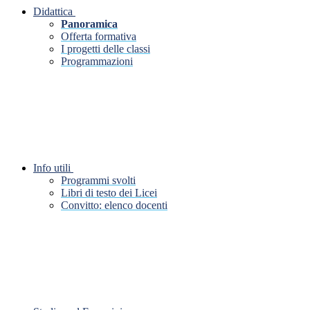
Didattica
Panoramica
Offerta formativa
I progetti delle classi
Programmazioni
Info utili
Programmi svolti
Libri di testo dei Licei
Convitto: elenco docenti