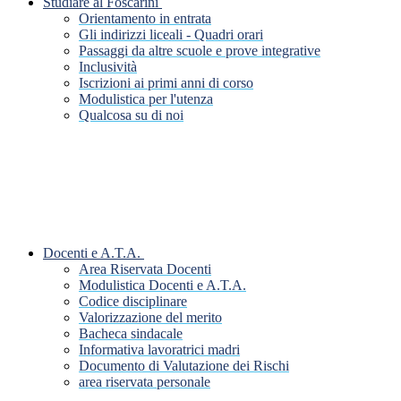
Studiare al Foscarini
Orientamento in entrata
Gli indirizzi liceali - Quadri orari
Passaggi da altre scuole e prove integrative
Inclusività
Iscrizioni ai primi anni di corso
Modulistica per l'utenza
Qualcosa su di noi
Docenti e A.T.A.
Area Riservata Docenti
Modulistica Docenti e A.T.A.
Codice disciplinare
Valorizzazione del merito
Bacheca sindacale
Informativa lavoratrici madri
Documento di Valutazione dei Rischi
area riservata personale