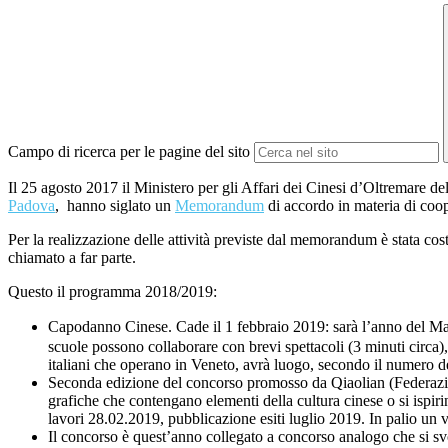
Campo di ricerca per le pagine del sito
Il 25 agosto 2017 il Ministero per gli Affari dei Cinesi d’Oltremare d
Padova
, hanno siglato un
Memorandum
di accordo in materia di coope
Per la realizzazione delle attività previste dal memorandum è stata costi
chiamato a far parte.
Questo il programma 2018/2019:
Capodanno Cinese. Cade il 1 febbraio 2019: sarà l’anno del
scuole possono collaborare con brevi spettacoli (3 minuti circa),
italiani che operano in Veneto, avrà luogo, secondo il numero de
Seconda edizione del concorso promosso da Qiaolian (Federazio
grafiche che contengano elementi della cultura cinese o si ispir
lavori 28.02.2019, pubblicazione esiti luglio 2019. In palio un vi
Il concorso è quest’anno collegato a concorso analogo che si sv