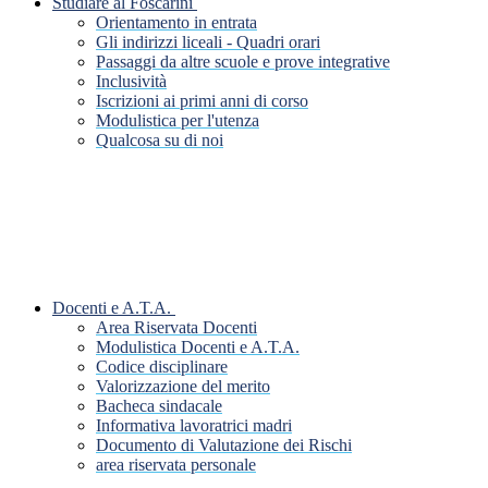
Studiare al Foscarini
Orientamento in entrata
Gli indirizzi liceali - Quadri orari
Passaggi da altre scuole e prove integrative
Inclusività
Iscrizioni ai primi anni di corso
Modulistica per l'utenza
Qualcosa su di noi
Docenti e A.T.A.
Area Riservata Docenti
Modulistica Docenti e A.T.A.
Codice disciplinare
Valorizzazione del merito
Bacheca sindacale
Informativa lavoratrici madri
Documento di Valutazione dei Rischi
area riservata personale