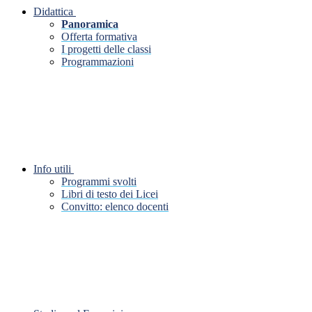
Didattica
Panoramica
Offerta formativa
I progetti delle classi
Programmazioni
Info utili
Programmi svolti
Libri di testo dei Licei
Convitto: elenco docenti