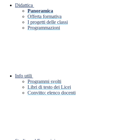
Didattica
Panoramica
Offerta formativa
I progetti delle classi
Programmazioni
Info utili
Programmi svolti
Libri di testo dei Licei
Convitto: elenco docenti