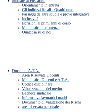
Studiare al Foscarini
Orientamento in entrata
Gli indirizzi liceali - Quadri orari
Passaggi da altre scuole e prove integrative
Inclusività
Iscrizioni ai primi anni di corso
Modulistica per l'utenza
Qualcosa su di noi
Docenti e A.T.A.
Area Riservata Docenti
Modulistica Docenti e A.T.A.
Codice disciplinare
Valorizzazione del merito
Bacheca sindacale
Informativa lavoratrici madri
Documento di Valutazione dei Rischi
area riservata personale