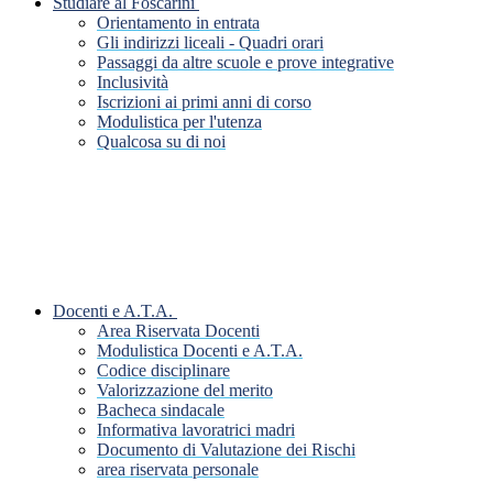
Studiare al Foscarini
Orientamento in entrata
Gli indirizzi liceali - Quadri orari
Passaggi da altre scuole e prove integrative
Inclusività
Iscrizioni ai primi anni di corso
Modulistica per l'utenza
Qualcosa su di noi
Docenti e A.T.A.
Area Riservata Docenti
Modulistica Docenti e A.T.A.
Codice disciplinare
Valorizzazione del merito
Bacheca sindacale
Informativa lavoratrici madri
Documento di Valutazione dei Rischi
area riservata personale