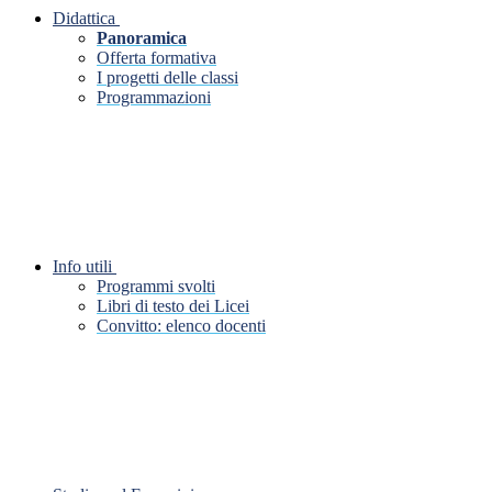
Didattica
Panoramica
Offerta formativa
I progetti delle classi
Programmazioni
Info utili
Programmi svolti
Libri di testo dei Licei
Convitto: elenco docenti