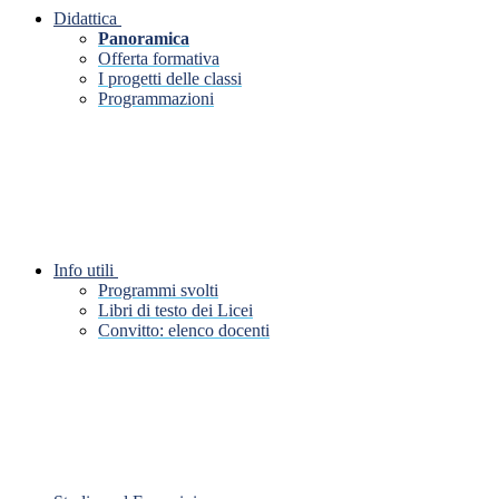
Didattica
Panoramica
Offerta formativa
I progetti delle classi
Programmazioni
Info utili
Programmi svolti
Libri di testo dei Licei
Convitto: elenco docenti