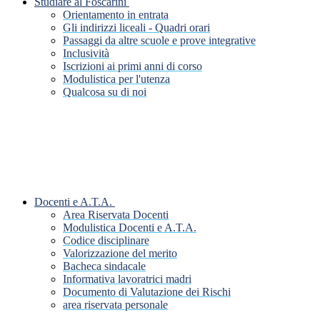
Studiare al Foscarini
Orientamento in entrata
Gli indirizzi liceali - Quadri orari
Passaggi da altre scuole e prove integrative
Inclusività
Iscrizioni ai primi anni di corso
Modulistica per l'utenza
Qualcosa su di noi
Docenti e A.T.A.
Area Riservata Docenti
Modulistica Docenti e A.T.A.
Codice disciplinare
Valorizzazione del merito
Bacheca sindacale
Informativa lavoratrici madri
Documento di Valutazione dei Rischi
area riservata personale