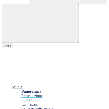
close
Scuola
Panoramica
Presentazione
I luoghi
Le persone
I numeri della scuola