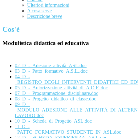
Ulteriori informazioni
A cosa serve
Descrizione breve
Cos'è
Modulistica didattica ed educativa
02_D_-_Adesione_attività_ASL.doc
03_D_-_Patto_formativo_A.S.L..doc
04_D_-
_REGISTRO_DEGLI_INTERVENTI_DIDATTICI_ED_EDU
05_D_-_Autorizzazione_attività_di_A.O.F..doc
07_D_-_Programmazione_disciplinare.doc
08_D_-_Progetto_didattico_di_classe.doc
09_D_-
_MODULO_ADESIONE_ALLE_ATTIVITÁ_DI_ALTER
LAVORO.doc
10_D_-_Scheda_di_Progetto_ASL.doc
11_D_-
_PATTO_FORMATIVO_STUDENTE_IN_ASL.doc
12_D_-_SCHEDA_ESPERIENZA_AS-L.doc