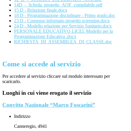
14D_-_Scheda_progetto_AOF_compilabile.pdf
15 D - Relazione finale.docx
18 D - Programmazione disciplinare - Primo grado.doc
23 D - Consenso informato progetto screening.docx
24 D - Modello relazione per Servizio Sanitario.docx
PERSONALE EDUCATIVO LICEI. Modello per la
Programmazione Educativa .docx
RICHIESTA_DI_ASSEMBLEA_DI_CLASSE.doc
Come si accede al servizio
Per accedere al servizio cliccare sul modulo interessato per
scaricarlo.
Luoghi in cui viene erogato il servizio
Convitto Nazionale “Marco Foscarini”
Indirizzo
Canneregio, 4941