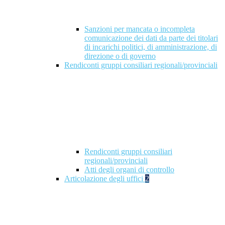
Sanzioni per mancata o incompleta
comunicazione dei dati da parte dei titolari
di incarichi politici, di amministrazione, di
direzione o di governo
Rendiconti gruppi consiliari regionali/provinciali
Rendiconti gruppi consiliari
regionali/provinciali
Atti degli organi di controllo
Articolazione degli uffici
2