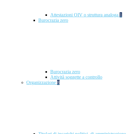
Attestazioni OIV o struttura analoga
1
Burocrazia zero
Burocrazia zero
Attività soggette a controllo
Organizzazione
8
Titolari di incarichi politici, di amministrazione,