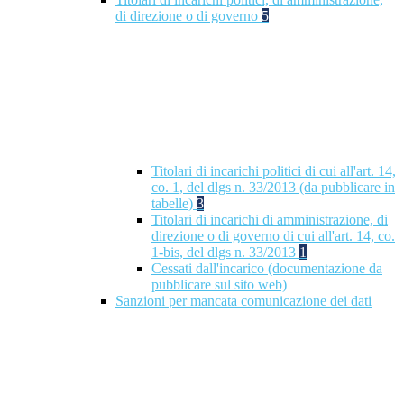
di direzione o di governo
5
Titolari di incarichi politici di cui all'art. 14,
co. 1, del dlgs n. 33/2013 (da pubblicare in
tabelle)
3
Titolari di incarichi di amministrazione, di
direzione o di governo di cui all'art. 14, co.
1-bis, del dlgs n. 33/2013
1
Cessati dall'incarico (documentazione da
pubblicare sul sito web)
Sanzioni per mancata comunicazione dei dati