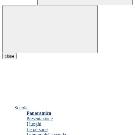
close
Scuola
Panoramica
Presentazione
I luoghi
Le persone
I numeri della scuola