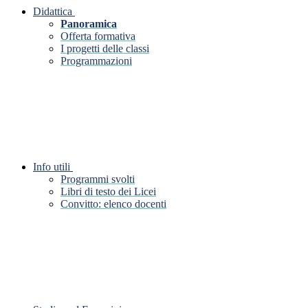
Didattica
Panoramica
Offerta formativa
I progetti delle classi
Programmazioni
Info utili
Programmi svolti
Libri di testo dei Licei
Convitto: elenco docenti