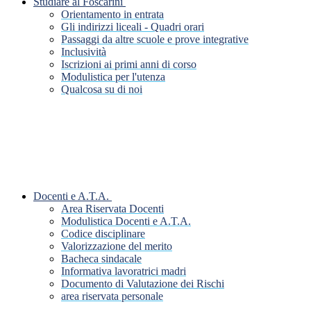
Studiare al Foscarini
Orientamento in entrata
Gli indirizzi liceali - Quadri orari
Passaggi da altre scuole e prove integrative
Inclusività
Iscrizioni ai primi anni di corso
Modulistica per l'utenza
Qualcosa su di noi
Docenti e A.T.A.
Area Riservata Docenti
Modulistica Docenti e A.T.A.
Codice disciplinare
Valorizzazione del merito
Bacheca sindacale
Informativa lavoratrici madri
Documento di Valutazione dei Rischi
area riservata personale