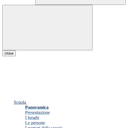
close
Scuola
Panoramica
Presentazione
I luoghi
Le persone
I numeri della scuola