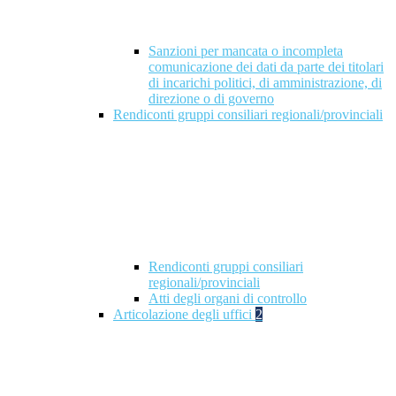
Sanzioni per mancata o incompleta
comunicazione dei dati da parte dei titolari
di incarichi politici, di amministrazione, di
direzione o di governo
Rendiconti gruppi consiliari regionali/provinciali
Rendiconti gruppi consiliari
regionali/provinciali
Atti degli organi di controllo
Articolazione degli uffici
2