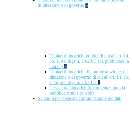
di direzione o di governo
5
Titolari di incarichi politici di cui all'art. 14,
co. 1, del dlgs n. 33/2013 (da pubblicare in
tabelle)
3
Titolari di incarichi di amministrazione, di
direzione o di governo di cui all'art. 14, co.
1-bis, del dlgs n. 33/2013
1
Cessati dall'incarico (documentazione da
pubblicare sul sito web)
Sanzioni per mancata comunicazione dei dati