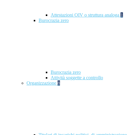
Attestazioni OIV o struttura analoga
1
Burocrazia zero
Burocrazia zero
Attività soggette a controllo
Organizzazione
8
Titolari di incarichi politici, di amministrazione,