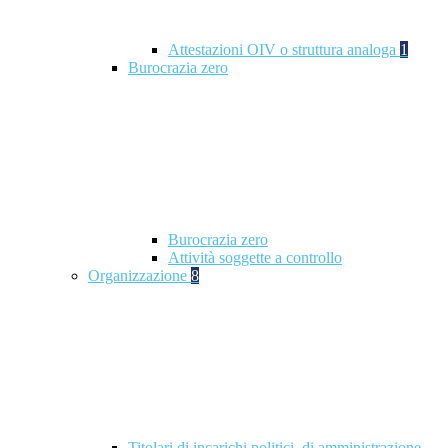
Attestazioni OIV o struttura analoga
1
Burocrazia zero
Burocrazia zero
Attività soggette a controllo
Organizzazione
8
Titolari di incarichi politici, di amministrazione,