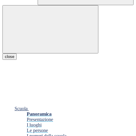
close
Scuola
Panoramica
Presentazione
I luoghi
Le persone
I numeri della scuola