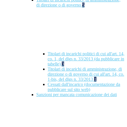
di direzione o di governo
5
Titolari di incarichi politici di cui all'art. 14,
co. 1, del dlgs n. 33/2013 (da pubblicare in
tabelle)
3
Titolari di incarichi di amministrazione, di
direzione o di governo di cui all'art. 14, co.
1-bis, del dlgs n. 33/2013
1
Cessati dall'incarico (documentazione da
pubblicare sul sito web)
Sanzioni per mancata comunicazione dei dati