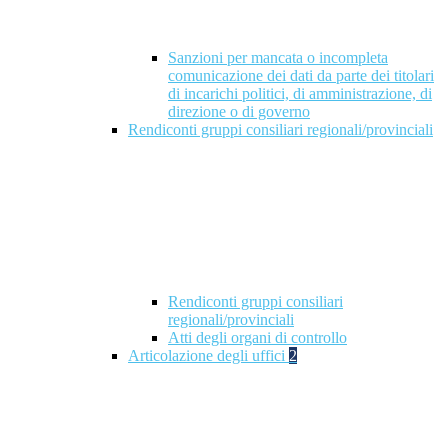
Sanzioni per mancata o incompleta
comunicazione dei dati da parte dei titolari
di incarichi politici, di amministrazione, di
direzione o di governo
Rendiconti gruppi consiliari regionali/provinciali
Rendiconti gruppi consiliari
regionali/provinciali
Atti degli organi di controllo
Articolazione degli uffici
2