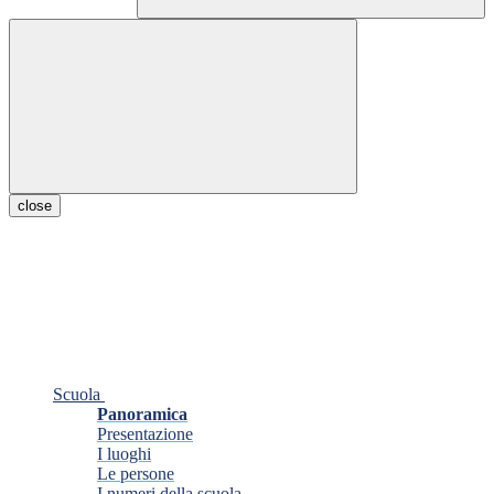
close
Scuola
Panoramica
Presentazione
I luoghi
Le persone
I numeri della scuola