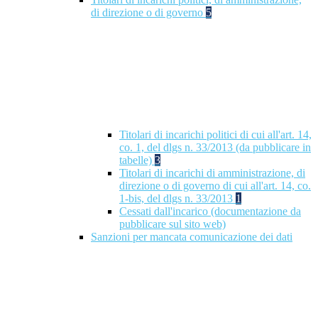
di direzione o di governo
5
Titolari di incarichi politici di cui all'art. 14,
co. 1, del dlgs n. 33/2013 (da pubblicare in
tabelle)
3
Titolari di incarichi di amministrazione, di
direzione o di governo di cui all'art. 14, co.
1-bis, del dlgs n. 33/2013
1
Cessati dall'incarico (documentazione da
pubblicare sul sito web)
Sanzioni per mancata comunicazione dei dati