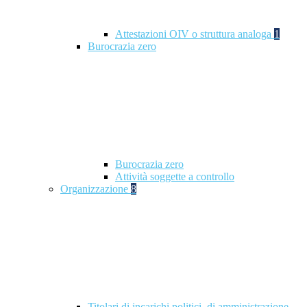
Attestazioni OIV o struttura analoga
1
Burocrazia zero
Burocrazia zero
Attività soggette a controllo
Organizzazione
8
Titolari di incarichi politici, di amministrazione,