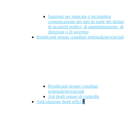
Sanzioni per mancata o incompleta
comunicazione dei dati da parte dei titolari
di incarichi politici, di amministrazione, di
direzione o di governo
Rendiconti gruppi consiliari regionali/provinciali
Rendiconti gruppi consiliari
regionali/provinciali
Atti degli organi di controllo
Articolazione degli uffici
2